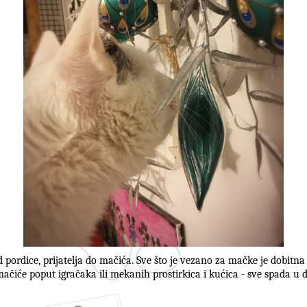
d pordice, prijatelja do mačića. Sve što je vezano za mačke je dobitna k
ačiće poput igračaka ili mekanih prostirkica i kućica - sve spada u 