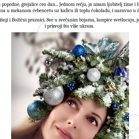
opodne, grejalice ceo dan... Jednom rečju, ja nisam ljubitelj zime i h
 u mekanom ćebencetu uz kaficu ili toplu čokoladu, i naravno u 
ji i Božićni praznici. Sve u svečanim bojama, lampice svetlucaju, j
i prisvoji što više ukrasa.