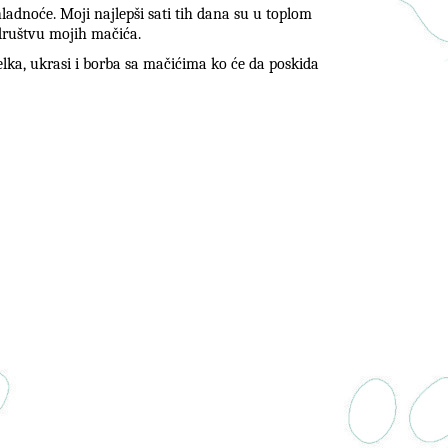
ladnoće. Moji najlepši sati tih dana su u toplom
društvu mojih mačića.
elka, ukrasi i borba sa mačićima ko će da poskida