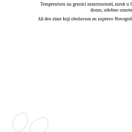
Temperatura na granici zamrznutosti, mrak u 5 p
domu, udobno umotana
Ali deo zime koji obožavam su zapravo Novogodišn