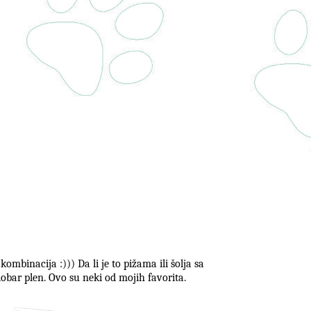
ombinacija :))) Da li je to pižama ili šolja sa
dobar plen. Ovo su neki od mojih favorita.