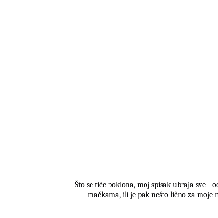
Što se tiče poklona, moj spisak ubraja sve - o
mačkama, ili je pak nešto lično za moje m